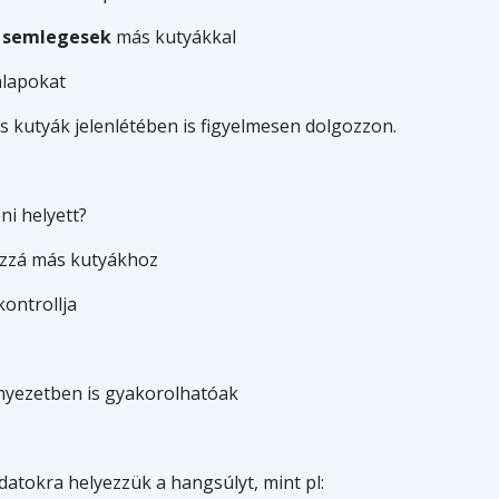
 semlegesek
más kutyákkal
alapokat
s kutyák jelenlétében is figyelmesen dolgozzon.
ni helyett?
hozzá más kutyákhoz
kontrollja
rnyezetben is gyakorolhatóak
atokra helyezzük a hangsúlyt, mint pl: