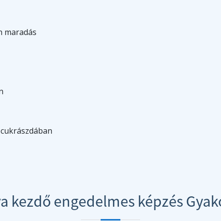
en maradás
n
, cukrászdában
ya kezdő engedelmes képzés Gyak