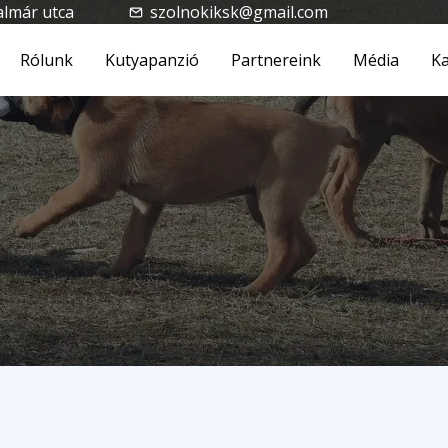
almár utca
szolnokiksk@gmail.com
Rólunk
Kutyapanzió
Partnereink
Média
Ka