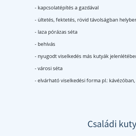
- kapcsolatépítés a gazdával
- ültetés, fektetés, rövid távolságban helyb
- laza pórázas séta
- behívás
- nyugodt viselkedés más kutyák jelenlétébe
- városi séta
- elvárható viselkedési forma pl.: kávézóban
Családi kut