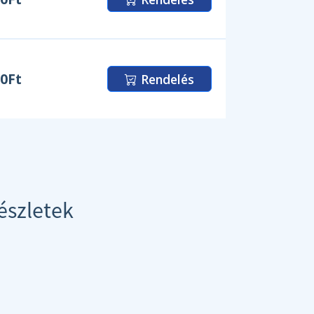
00Ft
Rendelés
észletek