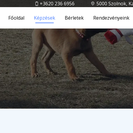
+3620 236 6956
5000 Szolnok, K
Főoldal
Képzések
Bérletek
Rendezvényeink