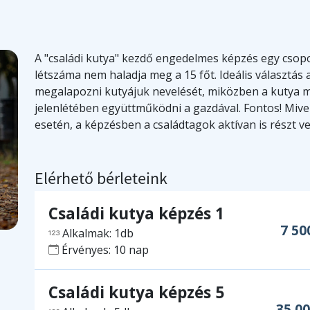
A "családi kutya" kezdő engedelmes képzés egy csopo
létszáma nem haladja meg a 15 főt. Ideális választás
megalapozni kutyájuk nevelését, miközben a kutya 
jelenlétében együttműködni a gazdával. Fontos! Mivel
esetén, a képzésben a családtagok aktívan is részt v
Elérhető bérleteink
Családi kutya képzés 1
7 50
Alkalmak: 1db
Érvényes: 10 nap
Családi kutya képzés 5
35 0