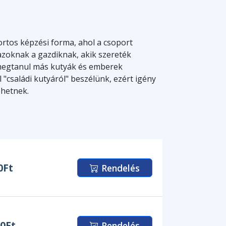
rtos képzési forma, ahol a csoport
 azoknak a gazdiknak, akik szereték
megtanul más kutyák és emberek
 "családi kutyáról" beszélünk, ezért igény
ehetnek.
0Ft
Rendelés
00Ft
Rendelés