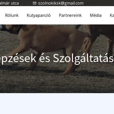
almár utca
szolnokiksk@gmail.com
Rólunk
Kutyapanzió
Partnereink
Média
Ka
pzések és Szolgáltatá