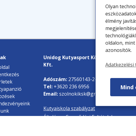
Olyan technol
eszközadatok
élmény javítá
megjelenítés
technológiák
oldalon, mint
azonosítók.
lak
Unidog Kutyasport Központ
Adatkezelési 
Kft.
ldal
entkezés
Adószám:
27560143-2-16
letek
Tel:
+3620 236 6956
Mind 
yapanzió
Email:
szolnokiksk@gmail.com
pzések
dezvényeink
Kutyaiskola szabályzat
lunk
Általános Szerződési Feltételek
tnereink
dia
Adatkezelési tájékoztató
og