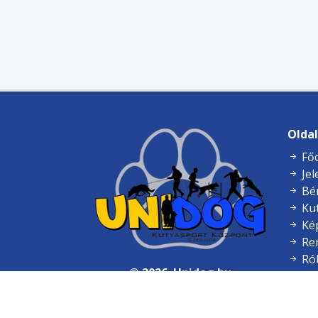
Olda
Főo
Jel
Bér
Kut
Ké
Ren
Ró
© 2026. Unidog.hu
Par
Minden jog fenntartva
Mé
Bl