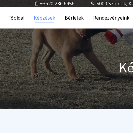
+3620 236 6956
5000 Szolnok, K
Főoldal
Képzések
Bérletek
Rendezvényeink
Ké